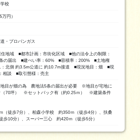
中学校
5万円）
水道・プロパンガス
居住地域 ■都市計画：市街化区域 ■他の法令上の制限：
条の届出 ■建ぺい率：60% ■容積率：200% ■土地権
：北側 約3.5m公道に 約10.7m接道 ■現況地目：畑 ■現
：相談 ■取引態様：売主
地目が畑の為 農地法5条の届出が必要 ※地目が宅地に
1㎡（70坪） ※セットバック有（約0.25ｍ） ※建築条件
0ｍ（徒歩7分）、柏森小学校 約350ｍ（徒歩4分）、扶桑
徒歩10分）、スーパー三心 約420ｍ（徒歩5分）