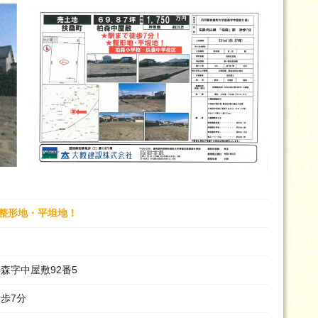
■整形地・平坦地！
森字中屋敷92番5
徒歩7分