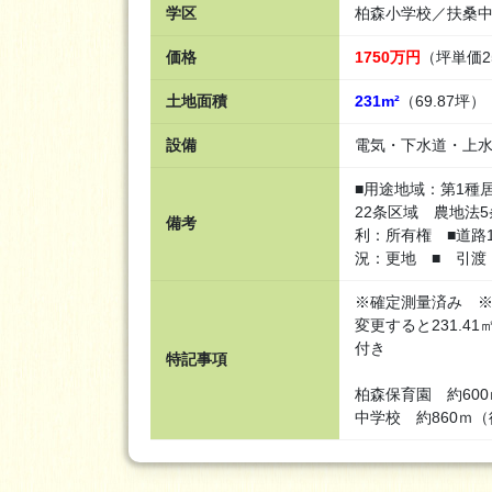
学区
柏森小学校／扶桑
価格
1750万円
（坪単価2
土地面積
231m²
（69.87坪）
設備
電気・下水道・上
■用途地域：第1種
22条区域 農地法5
備考
利：所有権 ■道路1
況：更地 ■ 引渡
※確定測量済み ※
変更すると231.4
付き
特記事項
柏森保育園 約60
中学校 約860ｍ（