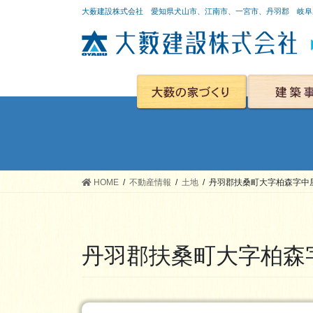
大薮建設株式会社 愛知県犬山市、江南市、一宮市、丹羽郡 岐阜
あんしん保証制度
専任担当者
自由設計
家電販売
ＷＢ工法
匠の技
アパート・
店舗・事務
洋風・
和風・
二世帯
社寺・
リフォ
平屋
ン
HOME
不動産情報
土地
丹羽郡扶桑町大字柏森字中屋
丹羽郡扶桑町大字柏森字