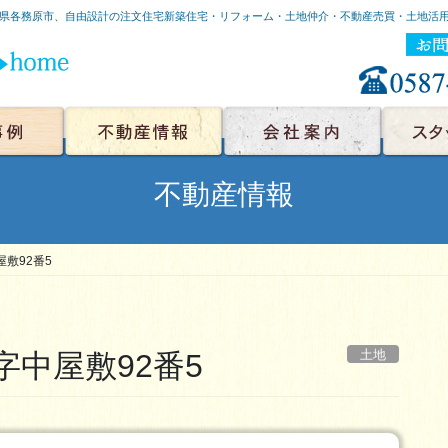
県各務原市、自由設計の注文住宅新築住宅・リフォーム・土地仲介・不動産売買・土地活
マンショ
所・工場
モダン
和洋風
住宅
公共
ーム
建て
中古住宅
賃貸物件
土地
アクセスマップ
メディア紹介
リクルート
会社概要
不動産情報
敷92番5
土地
中屋敷92番5