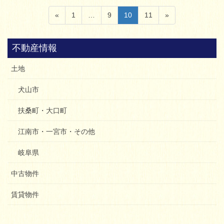
投
固
固
固
固
«
1
…
9
10
11
»
稿
定
定
定
定
ペ
ペ
ペ
ペ
ナ
不動産情報
ー
ー
ー
ー
ビ
ジ
ジ
ジ
ジ
土地
ゲ
ー
犬山市
シ
扶桑町・大口町
ョ
ン
江南市・一宮市・その他
岐阜県
中古物件
賃貸物件